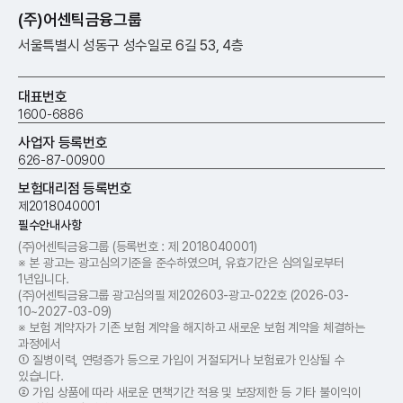
(주)어센틱금융그룹
서울특별시 성동구 성수일로 6길 53, 4층
대표번호
1600-6886
사업자 등록번호
626-87-00900
보험대리점 등록번호
제2018040001
필수안내사항
(주)어센틱금융그룹
(등록번호 : 제 2018​040001)
※ 본 광고는 광고심의기준을 준수하였으며, 유효기간은 심의일로부터
1년입니다.
(주)어센틱금융그룹 광고심의필 제202603-광고-022호 (2026-03-
10~2027-03-09)
※ 보험 계약자가 기존 보험 계약을 해지하고 새로운 보험 계약을 체결하는
과정에서
① 질병이력, 연령증가 등으로 가입이 거절되거나 보험료가 인상될 수
있습니다.
② 가입 상품에 따라 새로운 면책기간 적용 및 보장제한 등 기타 불이익이