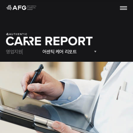
영업지원
어센틱 케어 리포트