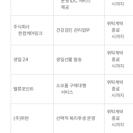
운영 IDC 서비스
시까지
제공
위탁계약
주식회사
건강검진 관리업무
종료
한컴케어링크
시까지
위탁계약
생일 24
생일선물 발송
종료
시까지
위탁계약
소모품 구매대행
밸류포인트
종료
서비스
시까지
위탁계약
(주)위펀
선택적 복리후생 운영
종료
시까지