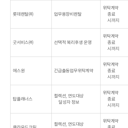
위탁계약
롯데렌탈㈜
업무용장비렌탈
종료
시까지
위탁계약
굿서비스㈜
선택적 복리후생 운영
종료
시까지
위탁계약
에스원
긴급출동업무위탁계약
종료
시까지
위탁계약
컬렉션, 연도대상
탑플래너스
종료
달성자 정보
시까지
위탁계약
컬렉션, 연도대상
클라우드크림
종료