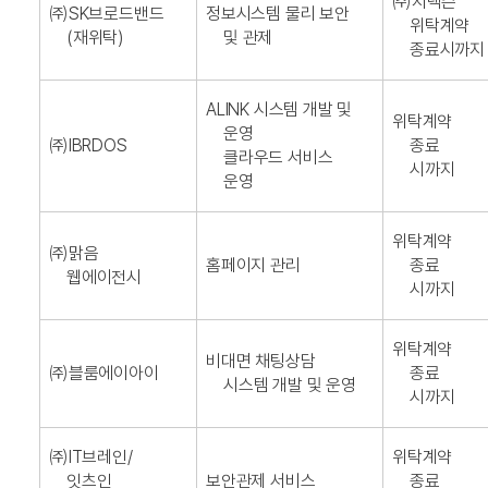
㈜지넥슨
㈜SK브로드밴드
정보시스템 물리 보안
위탁계약
(재위탁)
및 관제
종료시까지
ALINK 시스템 개발 및
위탁계약
운영
㈜IBRDOS
종료
클라우드 서비스
시까지
운영
위탁계약
㈜맑음
홈페이지 관리
종료
웹에이전시
시까지
위탁계약
비대면 채팅상담
㈜블룸에이아이
종료
시스템 개발 및 운영
시까지
㈜IT브레인/
위탁계약
잇츠인
보안관제 서비스
종료