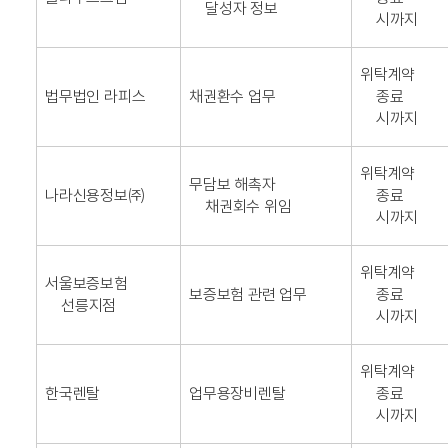
달성자 정보
시까지
위탁계약
법무법인 라피스
채권환수 업무
종료
시까지
위탁계약
무담보 해촉자
나라신용정보㈜
종료
채권회수 위임
시까지
위탁계약
서울보증보험
보증보험 관련 업무
종료
선릉지점
시까지
위탁계약
한국렌탈
업무용장비렌탈
종료
시까지