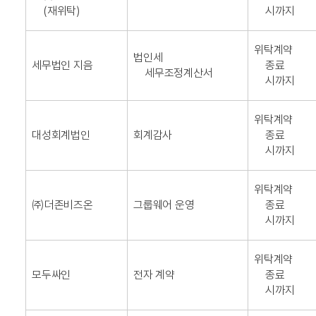
(재위탁)
시까지
위탁계약
법인세
세무법인 지음
종료
세무조정계산서
시까지
위탁계약
대성회계법인
회계감사
종료
시까지
위탁계약
㈜더존비즈온
그룹웨어 운영
종료
시까지
위탁계약
모두싸인
전자 계약
종료
시까지