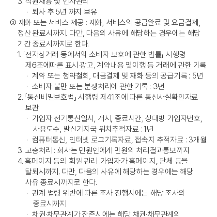
3. 직원채용 및 인사관리
·
퇴사 후 5년 까지 보유
➂
재화 또는 서비스 제공 : 재화, 서비스의 공급완료 및 요금결제,
정산 완료시까지. 다만, 다음의 사유에 해당하는 경우에는 해당
기간 종료시까지로 한다.
1. 「전자상거래 등에서의 소비자 보호에 관한 법률」 시행령
제6조에따른 표시·광고, 계약내용 및이행 등 거래에 관한 기록
·
계약 또는 청약철회, 대금결제 및 재화 등의 공급기록 : 5년
·
소비자 불만 또는 분쟁처리에 관한 기록 : 3년
2. 「통신비밀보호법」 시행령 제41조에 따른 통신사실확인자료
보관
·
가입자 전기통신일시, 개시, 종료시간, 상대방 가입자번호,
사용도수, 발신기지국 위치추적자료 : 1년
·
컴퓨터통신, 인터넷 로그기록자료, 접속지 추적자료 : 3개월
3. 고충처리 : 회사는 민원인에게 민원의 처리결과통보까지
4. 홈페이지 등의 회원 관리 :가입자가 홈페이지, 단체 등을
탈퇴시까지. 다만, 다음의 사유에 해당하는 경우에는 해당
사유 종료시까지로 한다.
·
관계 법령 위반에 따른 조사 진행시에는 해당 조사의
종료시까지
·
채권·채무관계가 잔존시에는 해당 채권·채무관계의