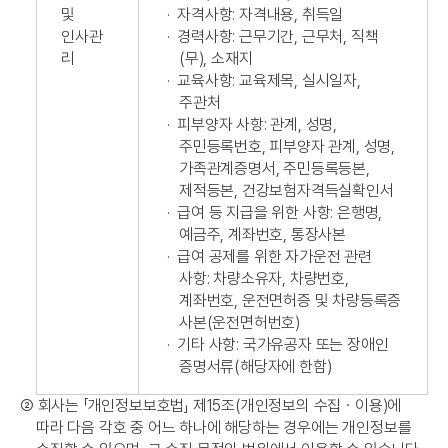
및
·
자격사항: 자격내용, 취득일
인사관
·
경력사항: 근무기간, 근무처, 직책
리
(무), 소재지
·
교육사항: 교육제목, 실시일자,
주관처
·
피부양자 사항: 관계, 성명,
주민등록번호, 피부양자 관계, 성명,
가족관계증명서, 주민등록등본,
제적등본, 건강보험자격득실확인서
·
급여 등 지급을 위한 사항: 은행명,
예금주, 계좌번호, 통장사본
·
급여 공제를 위한 자가운전 관련
사항: 차량소유자, 차량번호,
계좌번호, 운전면허증 및 차량등록증
사본(운전면허번호)
·
기타 사항: 국가유공자 또는 장애인
증명서류(해당자에 한함)
➁
회사는 「개인정보보호법」 제15조(개인정보의 수집ㆍ이용)에
따라 다음 각호 중 어느 하나에 해당하는 경우에는 개인정보를