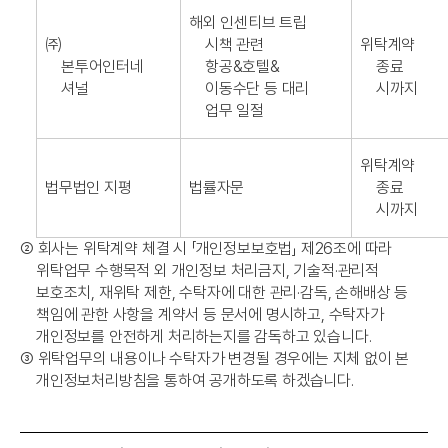
해외 인센티브 트립
㈜
시책 관련
위탁계약
본투어인터네
항공&호텔&
종료
셔널
이동수단 등 대리
시까지
업무 일절
위탁계약
법무법인 지평
법률자문
종료
시까지
➁
회사는 위탁계약 체결 시 「개인정보보호법」 제26조에 따라
위탁업무 수행목적 외 개인정보 처리금지, 기술적·관리적
보호조치, 재위탁 제한, 수탁자에 대한 관리·감독, 손해배상 등
책임에 관한 사항을 계약서 등 문서에 명시하고, 수탁자가
개인정보를 안전하게 처리하는지를 감독하고 있습니다.
➂
위탁업무의 내용이나 수탁자가 변경될 경우에는 지체 없이 본
개인정보처리방침을 통하여 공개하도록 하겠습니다.