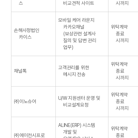
스
비교견적 사이트
시까지
모바일 케어 라운지
카카오채널
위탁계약
손해사정법인
(보상관련 설계사
종료
카이스
질의 및 답변 관리
시까지
업무)
위탁계약
고객관리를 위한
채널톡
종료
메시지 전송
시까지
위탁계약
U/W 지원센터 운영 및
㈜이노슈어
종료
비교설계요청
시까지
ALINE(ERP) 시스템
위탁계약
개발 및
㈜에이전시프로
종료