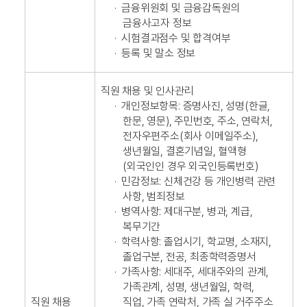
·
금융위원회 및 금융감독원의
금융사고자 정보
·
시험결과점수 및 합격여부
·
등록 및 말소 정보
직원 채용 및 인사관리
·
개인정보항목: 증명사진, 성명(한글,
한문, 영문), 주민번호, 주소, 연락처,
전자우편주소(회사 이메일주소),
생년월일, 결혼기념일, 혈액형
(외국인인 경우 외국인등록번호)
·
민감정보: 신체건강 등 개인병력 관련
사항, 범죄정보
·
병역사항: 제대구분, 병과, 계급,
복무기간
·
학력사항: 졸업시기, 학교명, 소재지,
졸업구분, 전공, 최종학력증명서
·
가족사항: 세대주, 세대주와의 관계,
가족관계, 성명, 생년월일, 학력,
직원 채용
직업, 가족 연락처, 가족 실 거주주소