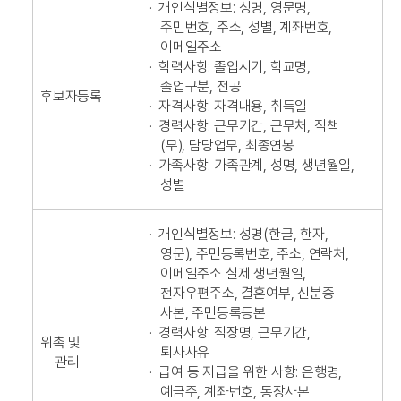
·
개인식별정보: 성명, 영문명,
주민번호, 주소, 성별, 계좌번호,
이메일주소
·
학력사항: 졸업시기, 학교명,
졸업구분, 전공
후보자등록
·
자격사항: 자격내용, 취득일
·
경력사항: 근무기간, 근무처, 직책
(무), 담당업무, 최종연봉
·
가족사항: 가족관계, 성명, 생년월일,
성별
·
개인식별정보: 성명(한글, 한자,
영문), 주민등록번호, 주소, 연락처,
이메일주소 실제 생년월일,
전자우편주소, 결혼여부, 신분증
사본, 주민등록등본
·
경력사항: 직장명, 근무기간,
위촉 및
퇴사사유
관리
·
급여 등 지급을 위한 사항: 은행명,
예금주, 계좌번호, 통장사본