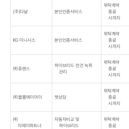
위탁계약
(주)다날
본인인증서비스
종료
시까지
위탁계약
KG 이니시스
본인인증서비스
종료
시까지
위탁계약
하이브리드 전건 녹취
㈜퓨렌스
종료
관리
시까지
위탁계약
㈜블룸에이아이
챗상담
종료
시까지
㈜
자동차비교 및
위탁계약
지에이파트너
하이브리드
종료