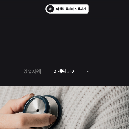
영업지원
어센틱 케어